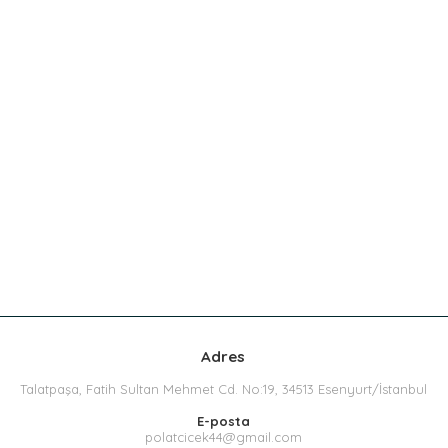
Adres
Talatpaşa, Fatih Sultan Mehmet Cd. No:19, 34513 Esenyurt/İstanbul
E-posta
polatcicek44@gmail.com