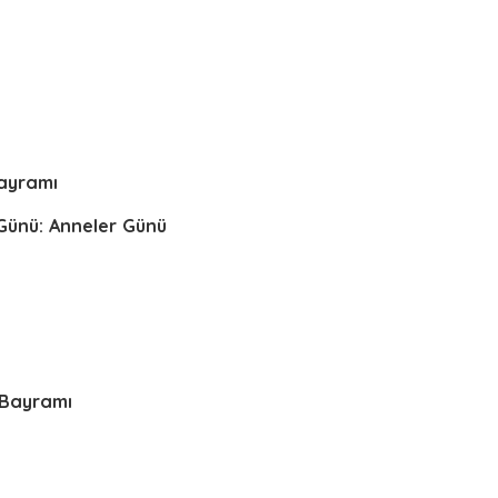
ı
ayramı
 Günü: Anneler Günü
 Bayramı