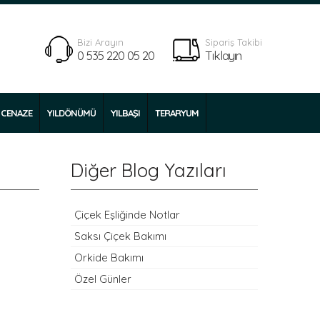
Bizi Arayın
Sipariş Takibi
0 535 220 05 20
Tıklayın
CENAZE
YILDÖNÜMÜ
YILBAŞI
TERARYUM
Diğer Blog Yazıları
Çiçek Eşliğinde Notlar
Saksı Çiçek Bakımı
Orkide Bakımı
Özel Günler