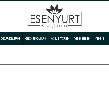
ÖZÜR DİLERİM
GEÇMİŞ OLSUN
AÇILIŞ TÖREN
YENİ BEBEK
YENİ İŞ