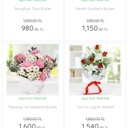
Aynı Gün Teslimat
Aynı Gün Teslimat
Sevgiliye Özel Buket
Renkli Gerbera Buketi
1,050.00 TL
1,180.00 TL
980
1,150
.00 TL
.00 TL
Aynı Gün Teslimat
Aynı Gün Teslimat
Papatya ve Gerbera Buketi
Gül ve Lilyum Buketi
1,780.00 TL
1,880.00 TL
1,600
1,540
.00 TL
.00 TL