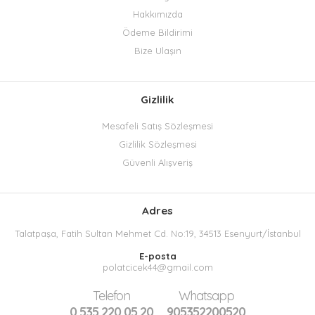
Hakkımızda
Ödeme Bildirimi
Bize Ulaşın
Gizlilik
Mesafeli Satış Sözleşmesi
Gizlilik Sözleşmesi
Güvenli Alışveriş
Adres
Talatpaşa, Fatih Sultan Mehmet Cd. No:19, 34513 Esenyurt/İstanbul
E-posta
polatcicek44@gmail.com
Telefon
Whatsapp
0 535 220 05 20
905352200520