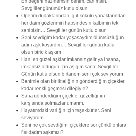
En değerli hazinemsin benim, canımsın.
Sevgililer günümüz kutlu olsun
Öperim dudaklarından, gül kokulu yanaklarından
her daim gözlerimin hapsindesin kalbimin tek
sahibisin… Sevgililer günün kutlu olsun
Seni sevdiğim kadar yaşasaydım ölümsüzlüğün
adını aşk koyardım… Sevgililer günün kutlu
olsun biricik aşkım
Hani en güzel aşklar imkansız gelir ya insana,
imkansız olduğun için aşığım sana! Sevgililer
Günün kutlu olsun birtanem seni çok seviyorum
Benimle olan birlikteliğinin gönderdiğim çiçekler
kadar renkli geçmesi dileğiyle?
Sana gönderdiğim çiçekler güzelliğinin
karşısında solmazlar umarım.
Hayatımdaki varlığın için teşekkürler. Seni
seviyorum.
Seni ne çok sevdiğimi çiçeklere sor çünkü onlara
fısıldadım aşkımızı?