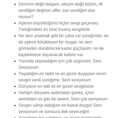
Denizim değil dalgam, ateşim değil külüm, ilk
sevdiğim değilsin affet, son sevdiğim olur
musun?
Aşkının büyüklüğünü hiçbir sevgi geçemez.
Yüreğimdeki en özel insana sevgilerle
Ne seni unutmak gibi bir çaba var yüreğimde, ne
de aşkımı körükleyen bir rüzgar, ne seni
görmeden durabilecek kadar güçlüyüm, ne de
kaybetmeye dayanacak kalbim var.
Yanında olamadığım için çok üzgünüm, Seni
Seviyorum
Yaşadığım en farklı ve en güzel duyguları senin
sevgin verdi yüreğime. Seni seviyorum
Dünyanın en tatlı ve en güzel sevgilisine
Varlığın dünyamı aydınlatan güneş, içimi
serinleten su gibi bir tanem. Seni çok seviyorum
Sevgin sahip olduğum en kutsal duygu! Seni
seviyorum ve sonsuza dek seveceğim
Yüreğimin tek sahibine, en güzel dileklerimle