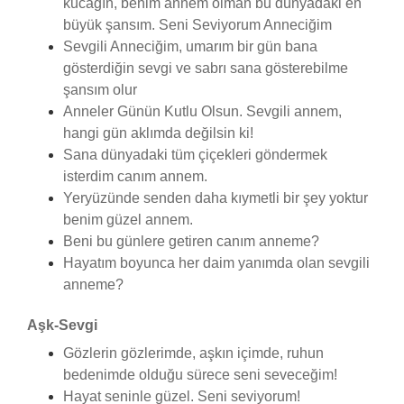
kucağın, benim annem olman bu dünyadaki en
büyük şansım. Seni Seviyorum Anneciğim
Sevgili Anneciğim, umarım bir gün bana
gösterdiğin sevgi ve sabrı sana gösterebilme
şansım olur
Anneler Günün Kutlu Olsun. Sevgili annem,
hangi gün aklımda değilsin ki!
Sana dünyadaki tüm çiçekleri göndermek
isterdim canım annem.
Yeryüzünde senden daha kıymetli bir şey yoktur
benim güzel annem.
Beni bu günlere getiren canım anneme?
Hayatım boyunca her daim yanımda olan sevgili
anneme?
Aşk-Sevgi
Gözlerin gözlerimde, aşkın içimde, ruhun
bedenimde olduğu sürece seni seveceğim!
Hayat seninle güzel. Seni seviyorum!