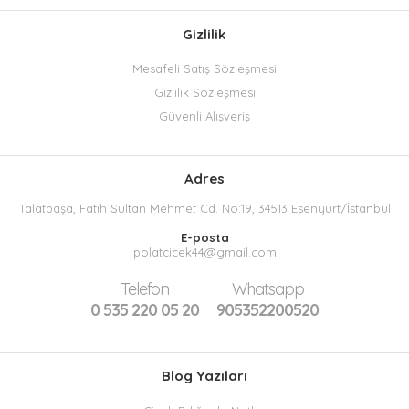
Gizlilik
Mesafeli Satış Sözleşmesi
Gizlilik Sözleşmesi
Güvenli Alışveriş
Adres
Talatpaşa, Fatih Sultan Mehmet Cd. No:19, 34513 Esenyurt/İstanbul
E-posta
polatcicek44@gmail.com
Telefon
Whatsapp
0 535 220 05 20
905352200520
Blog Yazıları