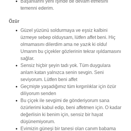
Başarılarını yeni işinde de devam etmesini
temenni ederim.
Özür
Güzel yüzünü soldurmaya ve eşsiz kalbini
üzmeye sebep olduysam, lütfen affet beni. Hiç
olmamasını dilerdim ama ne yazık ki oldu!
Umarım bu çiçekler gözlerinin tekrar ışıldamasını
sağlar.
Sensiz hiçbir şeyin tadı yok. Tüm duygulara
anlam katan yalnızca senin sevgin. Seni
seviyorum. Lütfen beni affet
Geçmişte yaşadığımız tüm kırgınlıklar için özür
diliyorum senden
Bu çiçek ile sevgimi de gönderiyorum sana
özürlerimi kabul edip, beni affetmen için. O kadar
değerlisin ki benim için, sensiz bir hayat
düşünemiyorum.
Evimizin güneşi bir tanesi olan canım babama