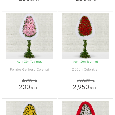
Aynı Gün Teslimat
Aynı Gün Teslimat
Pembe Gerbera Çelengi
Düğün Çelenkleri
250.00 TL
3,050.00 TL
200
2,950
.00 TL
.00 TL