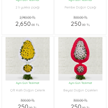
Aynı Gün Teslimat
Aynı Gün Teslimat
2 li yukka çiçeği
Pembe Düğün Çiçeği
2,740.00 TL
300.00 TL
2,650
250
.00 TL
.00 TL
Aynı Gün Teslimat
Aynı Gün Teslimat
Çift Katlı Düğün Çelenk
Beyaz Düğün Çiçekleri
300.00 TL
300.00 TL
250
250
.00 TL
.00 TL