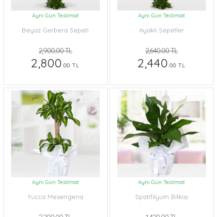
Aynı Gün Teslimat
Aynı Gün Teslimat
Beyaz Gerbera Sepeti
Ayaklı Sepetler
2,900.00 TL
2,640.00 TL
2,800
2,440
.00 TL
.00 TL
Aynı Gün Teslimat
Aynı Gün Teslimat
Yucca Mesengena
Spatifilyum Bitkisi