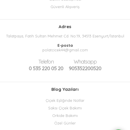
Güvenli Alışveriş
Adres
Talatpaşa, Fatih Sultan Mehmet Cd. No:19, 34513 Esenyurt/İstanbul
E-posta
polatcicek44@gmail.com
Telefon
Whatsapp
0 535 220 05 20
905352200520
Blog Yazıları
Çiçek Eşliğinde Notlar
Saksı Çiçek Bakımı
Orkide Bakımı
Özel Günler