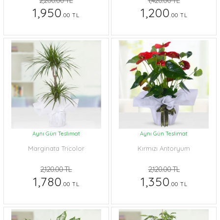
2,200.00 TL
1,420.00 TL
1,950
1,200
.00 TL
.00 TL
Aynı Gün Teslimat
Aynı Gün Teslimat
Marginata Tricolor
Kırmızı Antoryum
2,120.00 TL
2,120.00 TL
1,780
1,350
.00 TL
.00 TL