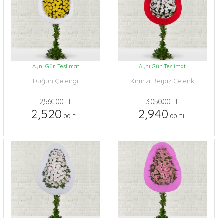
Aynı Gün Teslimat
Aynı Gün Teslimat
Düğün Çelengi
Kırmızı Beyaz Çelenk
2,560.00 TL
3,050.00 TL
2,520
2,940
.00 TL
.00 TL