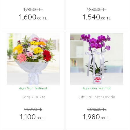
1,780.00 TL
1,880.00 TL
1,600
1,540
.00 TL
.00 TL
Aynı Gün Teslimat
Aynı Gün Teslimat
Karışık Buket
Çift Dallı Mor Orkide
1,150.00 TL
2,010.00 TL
1,100
1,980
.00 TL
.00 TL