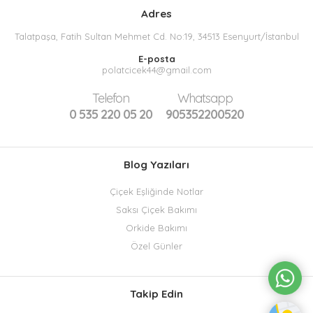
Adres
Talatpaşa, Fatih Sultan Mehmet Cd. No:19, 34513 Esenyurt/İstanbul
E-posta
polatcicek44@gmail.com
Telefon
Whatsapp
0 535 220 05 20
905352200520
Blog Yazıları
Çiçek Eşliğinde Notlar
Saksı Çiçek Bakımı
Orkide Bakımı
Özel Günler
Takip Edin