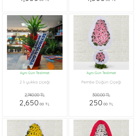
Aynı Gün Teslimat
Aynı Gün Teslimat
2 li yukka çiçeği
Pembe Düğün Çiçeği
2,740.00 TL
300.00 TL
2,650
250
.00 TL
.00 TL