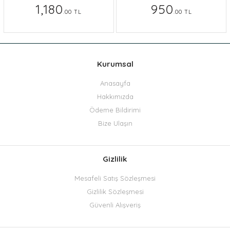
1,180
950
.00 TL
.00 TL
Kurumsal
Anasayfa
Hakkımızda
Ödeme Bildirimi
Bize Ulaşın
Gizlilik
Mesafeli Satış Sözleşmesi
Gizlilik Sözleşmesi
Güvenli Alışveriş