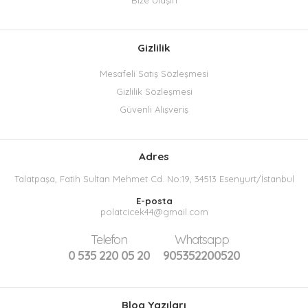
Bize Ulaşın
Gizlilik
Mesafeli Satış Sözleşmesi
Gizlilik Sözleşmesi
Güvenli Alışveriş
Adres
Talatpaşa, Fatih Sultan Mehmet Cd. No:19, 34513 Esenyurt/İstanbul
E-posta
polatcicek44@gmail.com
Telefon
Whatsapp
0 535 220 05 20
905352200520
Blog Yazıları