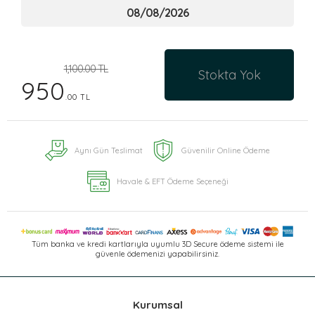
1,100.00 TL
Stokta Yok
950
.00 TL
Aynı Gün Teslimat
Güvenilir Online Ödeme
Havale & EFT Ödeme Seçeneği
Tüm banka ve kredi kartlarıyla uyumlu 3D Secure ödeme sistemi ile
güvenle ödemenizi yapabilirsiniz.
Kurumsal