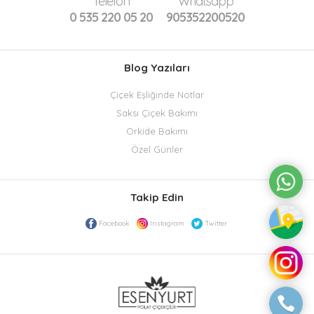
Telefon
Whatsapp
0 535 220 05 20
905352200520
Blog Yazıları
Çiçek Eşliğinde Notlar
Saksı Çiçek Bakımı
Orkide Bakımı
Özel Günler
Takip Edin
Facebook
Instagram
Twitter