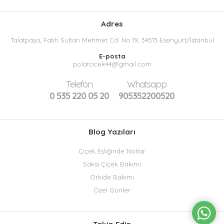
Adres
Talatpaşa, Fatih Sultan Mehmet Cd. No:19, 34513 Esenyurt/İstanbul
E-posta
polatcicek44@gmail.com
Telefon
Whatsapp
0 535 220 05 20
905352200520
Blog Yazıları
Çiçek Eşliğinde Notlar
Saksı Çiçek Bakımı
Orkide Bakımı
Özel Günler