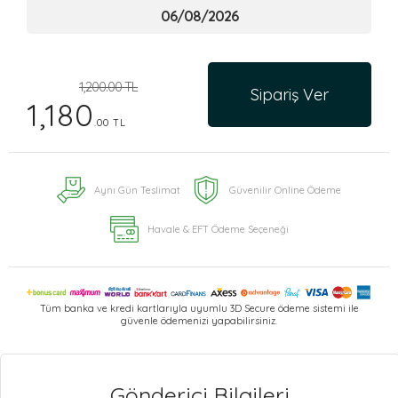
1,200.00 TL
Sipariş Ver
1,180
.00 TL
Aynı Gün Teslimat
Güvenilir Online Ödeme
Havale & EFT Ödeme Seçeneği
Tüm banka ve kredi kartlarıyla uyumlu 3D Secure ödeme sistemi ile
güvenle ödemenizi yapabilirsiniz.
Gönderici Bilgileri