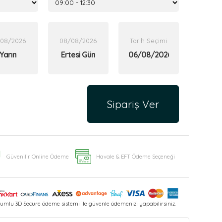
/08/2026
08/08/2026
Tarih Seçimi
Yarın
Ertesi Gün
Sipariş Ver
Güvenilir Online Ödeme
Havale & EFT Ödeme Seçeneği
umlu 3D Secure ödeme sistemi ile güvenle ödemenizi yapabilirsiniz.