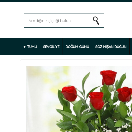
TÜMÜ
SEVGİLİYE
DOĞUM GÜNÜ
SÖZ NİŞAN DÜĞÜN