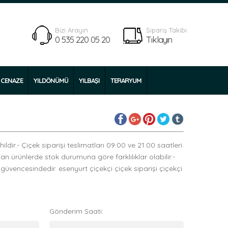
Bizi Arayın
Sipariş Takibi
0 535 220 05 20
Tıklayın
CENAZE
YILDÖNÜMÜ
YILBAŞI
TERARYUM
ldir.- Çiçek siparişi teslimatları 09:00 ve 21:00 saatleri
yan ürünlerde stok durumuna göre farklılıklar olabilir.-
 güvencesindedir. esenyurt çiçekçi çiçek siparişi çiçekçi
Gönderim Saati: