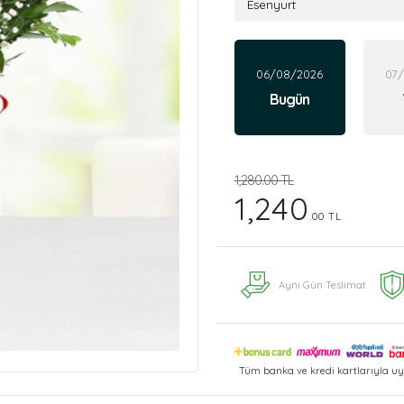
06/08/2026
07
Bugün
1,280.00 TL
1,240
.00 TL
Aynı Gün Teslimat
Tüm banka ve kredi kartlarıyla uy