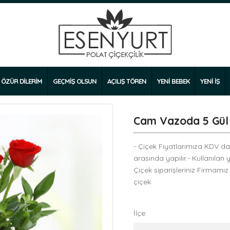
ÖZÜR DİLERİM
GEÇMİŞ OLSUN
AÇILIŞ TÖREN
YENİ BEBEK
YENİ İŞ
Cam Vazoda 5 Gül
- Çiçek Fiyatlarımıza KDV dahi
arasında yapılır.- Kullanılan 
Çiçek siparişleriniz Firmamız
çiçek
İlçe: