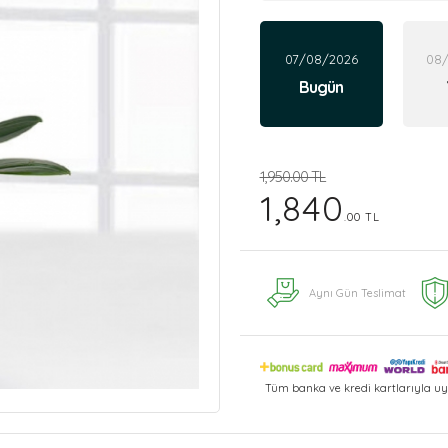
07/08/2026
08
Bugün
1,950.00 TL
1,840
.00 TL
Aynı Gün Teslimat
Tüm banka ve kredi kartlarıyla uy