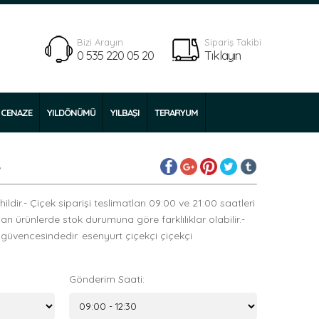
Bizi Arayın
Sipariş Takibi
0 535 220 05 20
Tıklayın
CENAZE
YILDÖNÜMÜ
YILBAŞI
TERARYUM
e
ldir.- Çiçek siparişi teslimatları 09:00 ve 21:00 saatleri
yan ürünlerde stok durumuna göre farklılıklar olabilir.-
 güvencesindedir. esenyurt çiçekçi çiçekçi
Gönderim Saati: