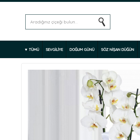
TÜMÜ
SEVGİLİYE
DOĞUM GÜNÜ
SÖZ NİŞAN DÜĞÜN