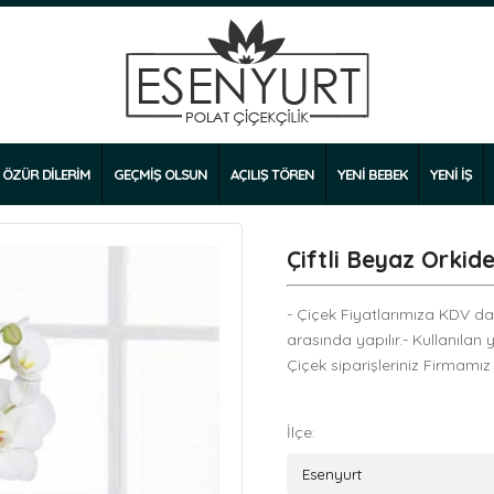
ÖZÜR DİLERİM
GEÇMİŞ OLSUN
AÇILIŞ TÖREN
YENİ BEBEK
YENİ İŞ
Çiftli Beyaz Orkid
- Çiçek Fiyatlarımıza KDV dahi
arasında yapılır.- Kullanılan 
Çiçek siparişleriniz Firmamız
İlçe: