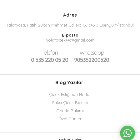
Adres
Talatpaşa, Fatih Sultan Mehmet Cd. No:19, 34513 Esenyurt/İstanbul
E-posta
polatcicek44@gmail.com
Telefon
Whatsapp
0 535 220 05 20
905352200520
Blog Yazıları
Çiçek Eşliğinde Notlar
Saksı Çiçek Bakımı
Orkide Bakımı
Özel Günler