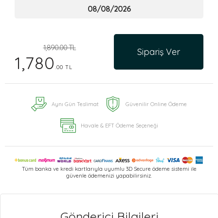
1,890.00 TL
Sipariş Ver
1,780
.00 TL
Aynı Gün Teslimat
Güvenilir Online Ödeme
Havale & EFT Ödeme Seçeneği
Tüm banka ve kredi kartlarıyla uyumlu 3D Secure ödeme sistemi ile
güvenle ödemenizi yapabilirsiniz.
Gönderici Bilgileri