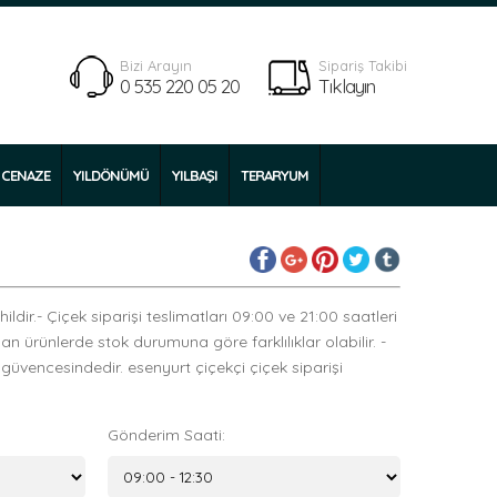
Bizi Arayın
Sipariş Takibi
0 535 220 05 20
Tıklayın
CENAZE
YILDÖNÜMÜ
YILBAŞI
TERARYUM
ldir.- Çiçek siparişi teslimatları 09:00 ve 21:00 saatleri
yan ürünlerde stok durumuna göre farklılıklar olabilir. -
 güvencesindedir. esenyurt çiçekçi çiçek siparişi
Gönderim Saati: