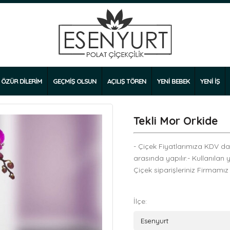
ÖZÜR DİLERİM
GEÇMİŞ OLSUN
AÇILIŞ TÖREN
YENİ BEBEK
YENİ İŞ
Tekli Mor Orkide
- Çiçek Fiyatlarımıza KDV dahi
arasında yapılır.- Kullanılan 
Çiçek siparişleriniz Firmamız
İlçe: