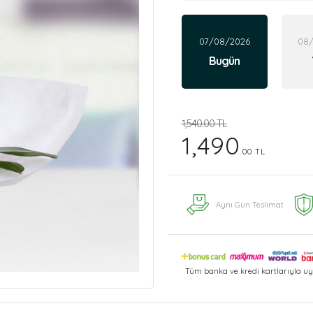
07/08/2026
08
Bugün
1,540.00 TL
1,490
.00 TL
Aynı Gün Teslimat
Tüm banka ve kredi kartlarıyla uy