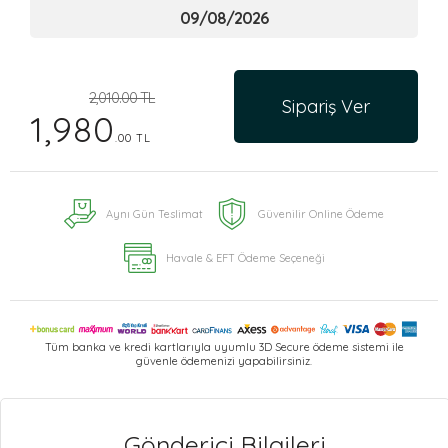
2,010.00 TL
Sipariş Ver
1,980
.00 TL
Aynı Gün Teslimat
Güvenilir Online Ödeme
Havale & EFT Ödeme Seçeneği
Tüm banka ve kredi kartlarıyla uyumlu 3D Secure ödeme sistemi ile
güvenle ödemenizi yapabilirsiniz.
Gönderici Bilgileri