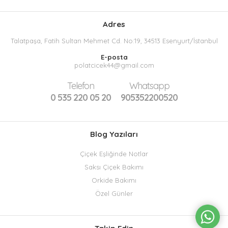
Adres
Talatpaşa, Fatih Sultan Mehmet Cd. No:19, 34513 Esenyurt/İstanbul
E-posta
polatcicek44@gmail.com
Telefon
Whatsapp
0 535 220 05 20
905352200520
Blog Yazıları
Çiçek Eşliğinde Notlar
Saksı Çiçek Bakımı
Orkide Bakımı
Özel Günler