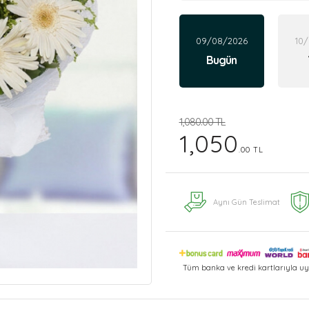
09/08/2026
10
Bugün
1,080.00 TL
1,050
.00 TL
Aynı Gün Teslimat
Tüm banka ve kredi kartlarıyla uy