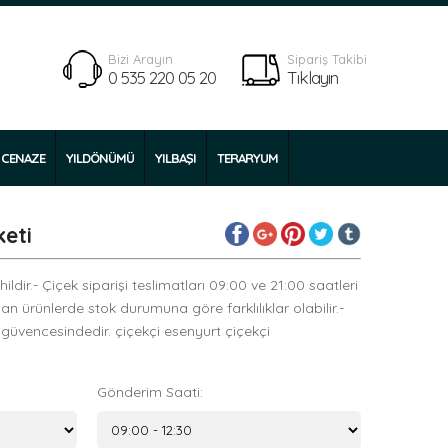
Bizi Arayın
Sipariş Takibi
0 535 220 05 20
Tıklayın
CENAZE
YILDÖNÜMÜ
YILBAŞI
TERARYUM
eti
ldir.- Çiçek siparişi teslimatları 09:00 ve 21:00 saatleri
yan ürünlerde stok durumuna göre farklılıklar olabilir.-
 güvencesindedir. çiçekçi esenyurt çiçekçi
Gönderim Saati: