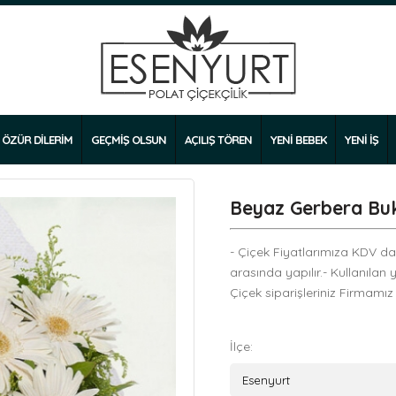
ÖZÜR DİLERİM
GEÇMİŞ OLSUN
AÇILIŞ TÖREN
YENİ BEBEK
YENİ İŞ
Beyaz Gerbera Buk
- Çiçek Fiyatlarımıza KDV dahi
arasında yapılır.- Kullanılan 
Çiçek siparişleriniz Firmamız
İlçe: