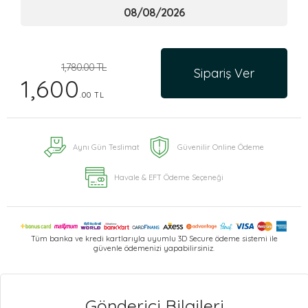
1,780.00 TL
Sipariş Ver
1,600
.00 TL
Aynı Gün Teslimat
Güvenilir Online Ödeme
Havale & EFT Ödeme Seçeneği
Tüm banka ve kredi kartlarıyla uyumlu 3D Secure ödeme sistemi ile
güvenle ödemenizi yapabilirsiniz.
Gönderici Bilgileri