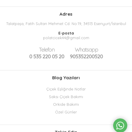
Adres
Talatpaşa, Fatih Sultan Mehmet Cd. No:19, 34513 Esenyurt/İstanbul
E-posta
polatcicek44@gmail.com
Telefon
Whatsapp
0 535 220 05 20
905352200520
Blog Yazıları
Çiçek Eşliğinde Notlar
Saksı Çiçek Bakımı
Orkide Bakımı
Özel Günler