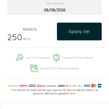
Tarih Seçimi
300.00 TL
Sipariş Ver
250
.00 TL
Aynı Gün Teslimat
Güvenilir Online Ödeme
Havale & EFT Ödeme Seçeneği
Tüm banka ve kredi kartlarıyla uyumlu 3D Secure ödeme sistemi ile
güvenle ödemenizi yapabilirsiniz.