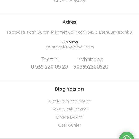
Güvenli Alışveriş
Adres
Talatpaşa, Fatih Sultan Mehmet Cd. No:19, 34513 Esenyurt/İstanbul
E-posta
polatcicek44@gmail.com
Telefon
Whatsapp
0 535 220 05 20
905352200520
Blog Yazıları
Çiçek Eşliğinde Notlar
Saksı Çiçek Bakımı
Orkide Bakımı
Özel Günler